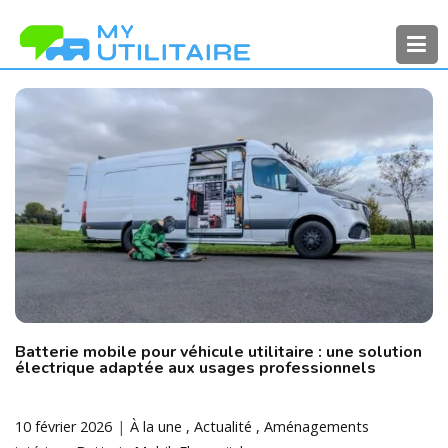
Aller
au
contenu
MyUtilitaire
Toute l’actualité des véhicules
utilitaires
Batterie mobile pour véhicule utilitaire : une solution
électrique adaptée aux usages professionnels
10 février 2026
À la une
Actualité
Aménagements