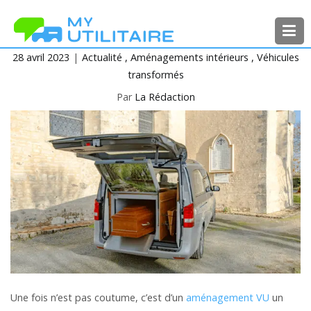
Aller
au
contenu
28 avril 2023
Actualité
Aménagements intérieurs
Véhicules
MyUtilitaire
Toute l’actualité des véhicules
transformés
utilitaires
Par
La Rédaction
Une fois n’est pas coutume, c’est d’un
aménagement VU
un