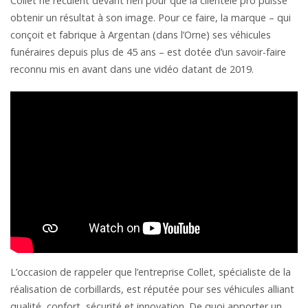
Collet ne reculent devant rien pour que la clientèle pro puisse
obtenir un résultat à son image. Pour ce faire, la marque – qui
conçoit et fabrique à Argentan (dans l’Orne) ses véhicules
funéraires depuis plus de 45 ans – est dotée d’un savoir-faire
reconnu mis en avant dans une vidéo datant de 2019.
L’occasion de rappeler que l’entreprise Collet, spécialiste de la
réalisation de corbillards, est réputée pour ses véhicules alliant
qualité, confort, sécurité et innovation. De quoi apporter un