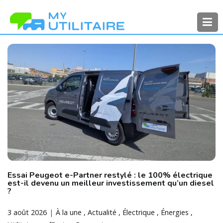
Aller
au
contenu
MyUtilitaire
Toute l’actualité des véhicules
utilitaires
Essai Peugeot e-Partner restylé : le 100% électrique
est-il devenu un meilleur investissement qu’un diesel
?
3 août 2026
À la une
Actualité
Électrique
Énergies