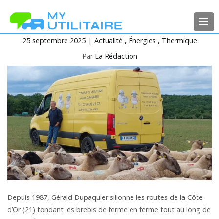
Aller
au
contenu
25 septembre 2025
Actualité
Énergies
Thermique
MyUtilitaire
Toute l’actualité des véhicules
utilitaires
Par
La Rédaction
Depuis 1987, Gérald Dupaquier sillonne les routes de la Côte-
d’Or (21) tondant les brebis de ferme en ferme tout au long de