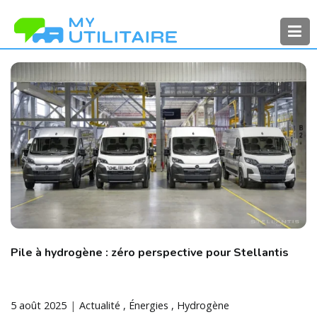
Aller
au
contenu
MyUtilitaire
Toute l’actualité des véhicules
utilitaires
Pile à hydrogène : zéro perspective pour Stellantis
5 août 2025
Actualité
Énergies
Hydrogène