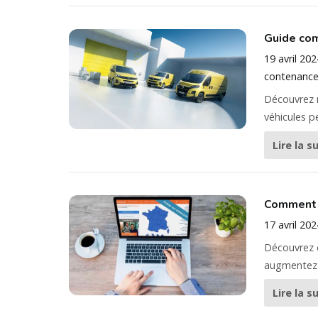
Guide com
19 avril 202
contenance
Découvrez n
véhicules p
Lire la s
Comment c
17 avril 202
Découvrez c
augmentez v
Lire la s