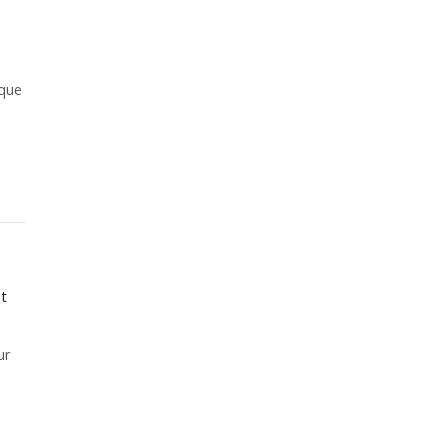
 que
et
ur