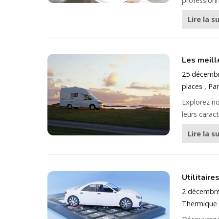
professionn
Lire la s
Les meill
25 décemb
places
Par
Explorez no
leurs carac
Lire la s
Utilitaire
2 décembr
Thermique