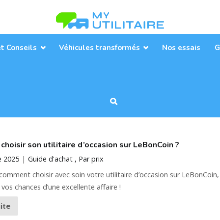
Toute l’actualité des véhicules util
MyUtilitaire
et Conseils
Véhicules transformés
Nos essais
G
hoisir son utilitaire d’occasion sur LeBonCoin ?
e 2025
Guide d'achat
Par prix
omment choisir avec soin votre utilitaire d’occasion sur LeBonCoin,
os chances d’une excellente affaire !
uite