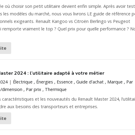
ée où choisir son petit utilitaire devient enfin simple. Après avoir tes
s les modèles du marché, nous vous livrons LE guide de référence p
ionnels exigeants. Renault Kangoo vs Citroën Berlingo vs Peugeot
ui remporte vraiment le top ? Quel prix pour quelle performance ? N
uite
ster 2024 : l’utilitaire adapté à votre métier
2024
Électrique
Énergies
Essence
Guide d'achat
Marque
Par
/dimension
Par prix
Thermique
s caractéristiques et les nouveautés du Renault Master 2024, l’utilita
re aux besoins des transporteurs et entreprises.
uite