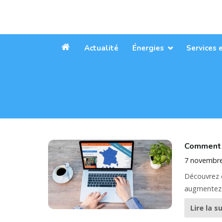
Aller
au
contenu
Actualité
Énergies
Services 
Accueil
Comment c
7 novembr
Découvrez c
augmentez v
Lire la s