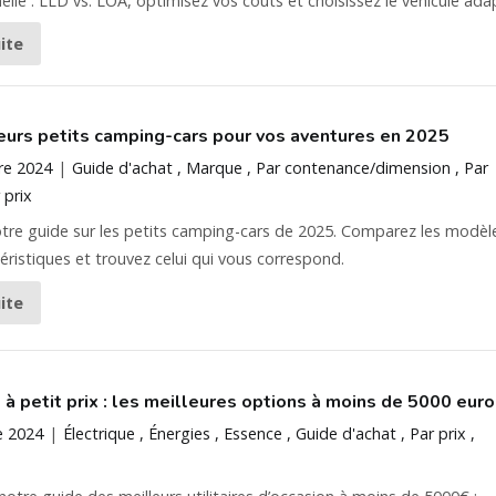
elle : LLD vs. LOA, optimisez vos coûts et choisissez le véhicule ada
uite
eurs petits camping-cars pour vos aventures en 2025
re 2024
Guide d'achat
Marque
Par contenance/dimension
Par
 prix
tre guide sur les petits camping-cars de 2025. Comparez les modèl
téristiques et trouvez celui qui vous correspond.
uite
s à petit prix : les meilleures options à moins de 5000 eur
e 2024
Électrique
Énergies
Essence
Guide d'achat
Par prix