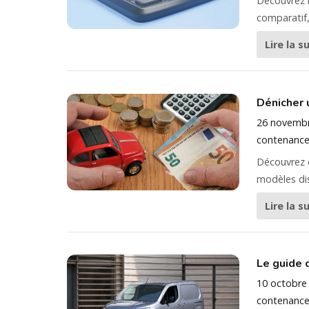
Découvrez n
comparatif,
Lire la s
Dénicher u
26 novemb
contenance
Découvrez c
modèles dis
Lire la s
Le guide 
10 octobre
contenance