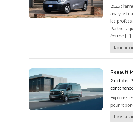
2025 : l’ann
analysé tou
les profess
Partner : q
équipe […]
Lire la s
Renault Ma
2 octobre 
contenance
Explorez le
pour répond
Lire la s