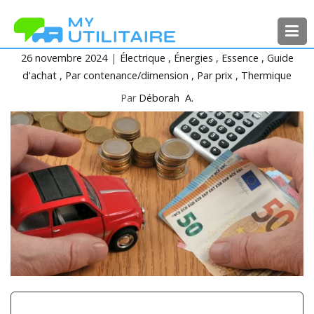
Aller
au
contenu
26 novembre 2024
Électrique
Énergies
Essence
Guide
MyUtilitaire
Toute l’actualité des véhicules
d'achat
Par contenance/dimension
Par prix
Thermique
utilitaires
Par
Déborah A.