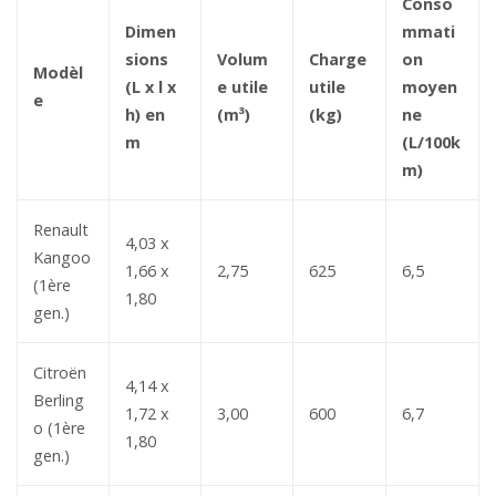
Conso
Dimen
mmati
sions
Volum
Charge
on
Modèl
(L x l x
e utile
utile
moyen
e
h) en
(m³)
(kg)
ne
m
(L/100k
m)
Renault
4,03 x
Kangoo
1,66 x
2,75
625
6,5
(1ère
1,80
gen.)
Citroën
4,14 x
Berling
1,72 x
3,00
600
6,7
o (1ère
1,80
gen.)