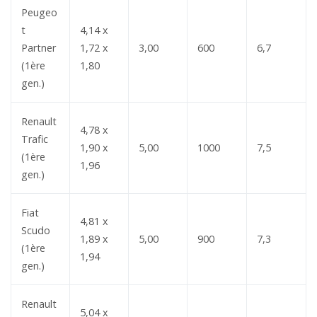
Peugeo
t
4,14 x
Partner
1,72 x
3,00
600
6,7
(1ère
1,80
gen.)
Renault
4,78 x
Trafic
1,90 x
5,00
1000
7,5
(1ère
1,96
gen.)
Fiat
4,81 x
Scudo
1,89 x
5,00
900
7,3
(1ère
1,94
gen.)
Renault
5,04 x