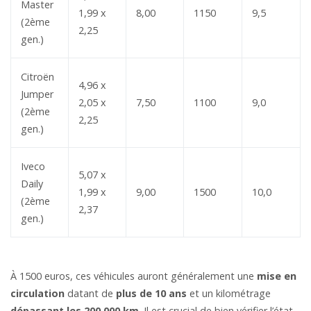
Master
1,99 x
8,00
1150
9,5
(2ème
2,25
gen.)
Citroën
4,96 x
Jumper
2,05 x
7,50
1100
9,0
(2ème
2,25
gen.)
Iveco
5,07 x
Daily
1,99 x
9,00
1500
10,0
(2ème
2,37
gen.)
À 1500 euros, ces véhicules auront généralement une
mise en
circulation
datant de
plus de 10 ans
et un kilométrage
dépassant
les
200 000 km
. Il est crucial de bien vérifier l’état