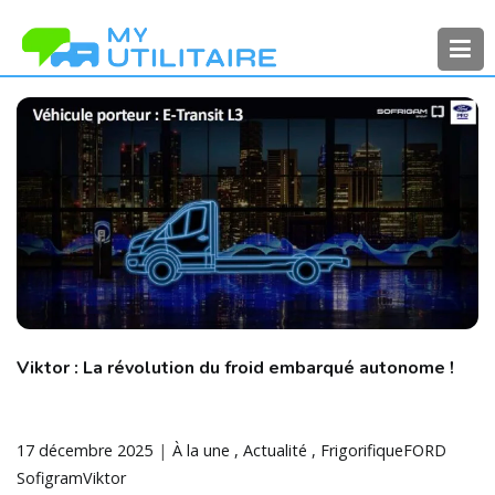
Aller
au
contenu
MyUtilitaire
Toute l’actualité des véhicules
utilitaires
Viktor : La révolution du froid embarqué autonome !
17 décembre 2025
À la une
Actualité
Frigorifique
FORD
Sofigram
Viktor