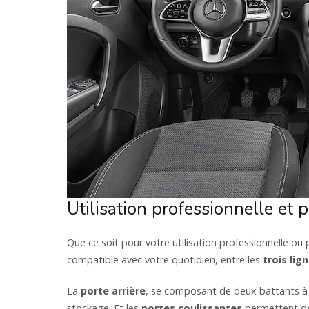
Utilisation professionnelle et 
Que ce soit pour votre utilisation professionnelle ou pe
compatible avec votre quotidien, entre les
trois li
La
porte arrière
, se composant de deux battants à 1
stockage. Et les
portes coulissantes
permettent de