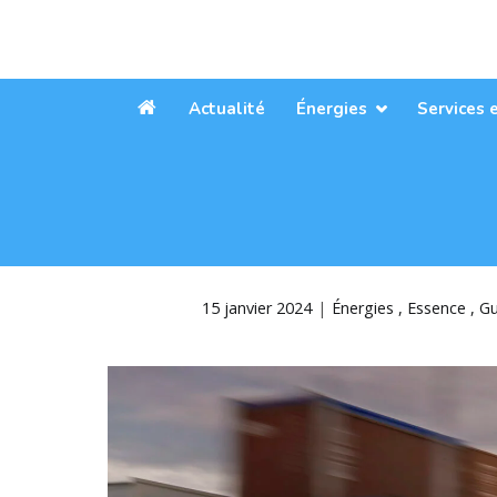
Aller
au
contenu
Actualité
Énergies
Services 
Accueil
15 janvier 2024
Énergies
Essence
Gu