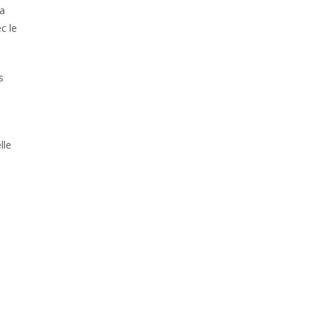
la
c le
s
lle