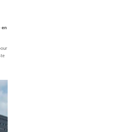
e en
pour
ste