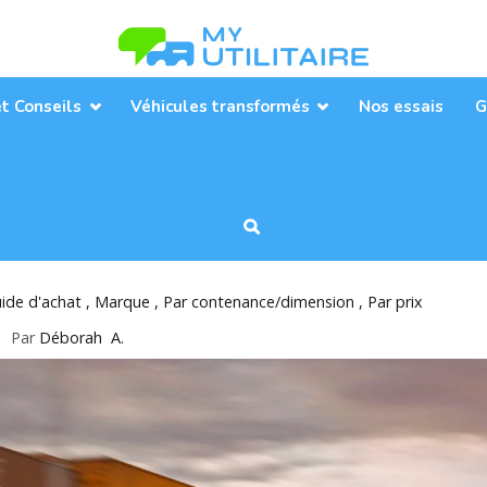
Toute l’actualité des véhicules util
MyUtilitaire
et Conseils
Véhicules transformés
Nos essais
G
ide d'achat
Marque
Par contenance/dimension
Par prix
Par
Déborah A.