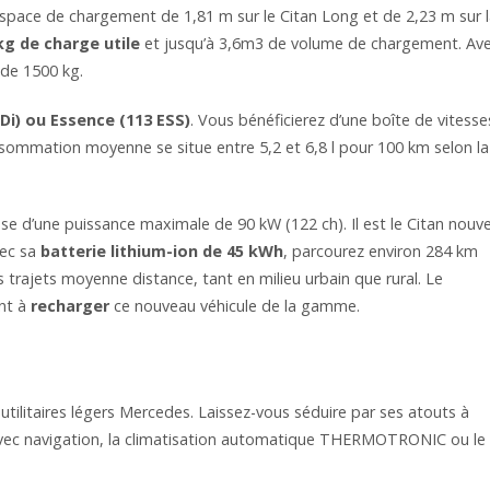
espace de chargement de 1,81 m sur le Citan Long et de 2,23 m sur 
kg de charge utile
et jusqu’à 3,6m3 de volume de chargement. Ave
 de 1500 kg.
Di) ou Essence (113 ESS)
. Vous bénéficierez d’une boîte de vitesse
onsommation moyenne se situe entre 5,2 et 6,8 l pour 100 km selon la
se d’une puissance maximale de 90 kW (122 ch). Il est le Citan nouve
vec sa
batterie lithium-ion de 45 kWh
, parcourez environ 284 km
trajets moyenne distance, tant en milieu urbain que rural. Le
nt à
recharger
ce nouveau véhicule de la gamme.
utilitaires légers Mercedes. Laissez-vous séduire par ses atouts à
ec navigation, la climatisation automatique THERMOTRONIC ou le