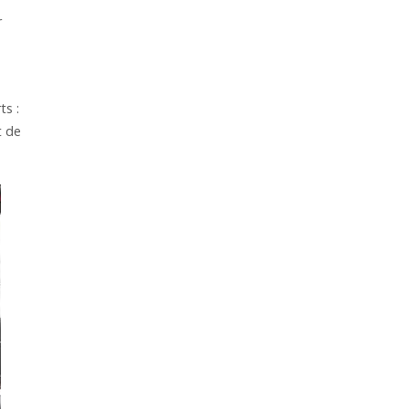
r
ts :
t de