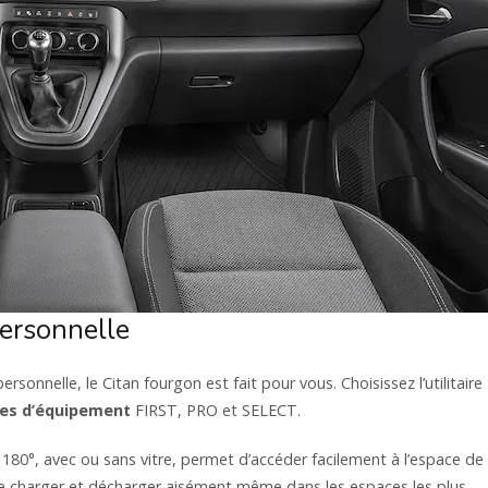
personnelle
rsonnelle, le Citan fourgon est fait pour vous. Choisissez l’utilitaire
gnes d’équipement
FIRST, PRO et SELECT.
80°, avec ou sans vitre, permet d’accéder facilement à l’espace de
 charger et décharger aisément même dans les espaces les plus