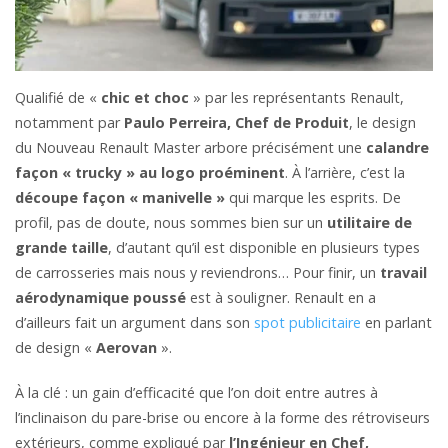
Qualifié de «
chic et choc
» par les représentants Renault,
notamment par
Paulo Perreira, Chef de Produit
, le design
du Nouveau Renault Master arbore précisément une
calandre
façon « trucky » au logo proéminent
. À l’arrière, c’est la
découpe façon « manivelle »
qui marque les esprits. De
profil, pas de doute, nous sommes bien sur un
utilitaire de
grande taille
, d’autant qu’il est disponible en plusieurs types
de carrosseries mais nous y reviendrons… Pour finir, un
travail
aérodynamique poussé
est à souligner. Renault en a
d’ailleurs fait un argument dans son
spot publicitaire
en parlant
de design «
Aerovan
».
À la clé : un gain d’efficacité que l’on doit entre autres à
l’inclinaison du pare-brise ou encore à la forme des rétroviseurs
extérieurs, comme expliqué par
l’Ingénieur en Chef,