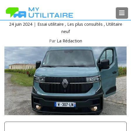
Aller
au
contenu
24 juin 2024
Essai utilitaire
Les plus consultés
Utilitaire
MyUtilitaire
Toute l’actualité des véhicules
neuf
utilitaires
Par
La Rédaction