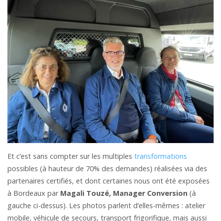
Et c’est sans compter sur les multiples
transformations
possibles (à hauteur de 70% des demandes) réalisées via des
partenaires certifiés, et dont certaines nous ont été exposées
à Bordeaux par
Magali Touzé, Manager Conversion
(à
gauche ci-dessus). Les photos parlent d’elles-mêmes : atelier
mobile, véhicule de secours, transport frigorifique, mais aussi