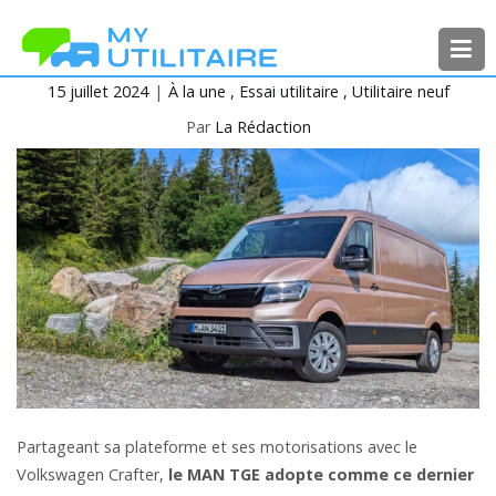
Aller
au
contenu
15 juillet 2024
À la une
Essai utilitaire
Utilitaire neuf
MyUtilitaire
Toute l’actualité des véhicules
utilitaires
Par
La Rédaction
Partageant sa plateforme et ses motorisations avec le
Volkswagen Crafter,
le MAN TGE adopte comme ce dernier