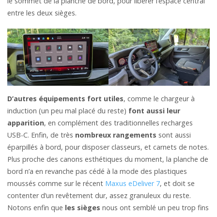
le sommet de la planche de bord, pour libérer l’espace central
entre les deux sièges.
D’autres équipements fort utiles
, comme le chargeur à
induction (un peu mal placé du reste)
font aussi leur
apparition
, en complément des traditionnelles recharges
USB-C. Enfin, de très
nombreux rangements
sont aussi
éparpillés à bord, pour disposer classeurs, et carnets de notes.
Plus proche des canons esthétiques du moment, la planche de
bord n’a en revanche pas cédé à la mode des plastiques
moussés comme sur le récent
Maxus eDeliver 7
, et doit se
contenter d’un revêtement dur, assez granuleux du reste.
Notons enfin que
les sièges
nous ont semblé un peu trop fins