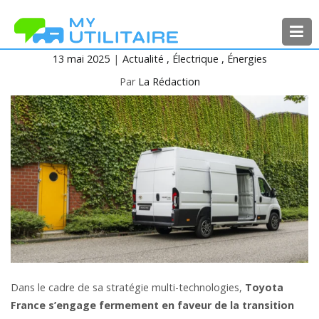
Aller
au
contenu
13 mai 2025
Actualité
Électrique
Énergies
MyUtilitaire
Toute l’actualité des véhicules
utilitaires
Par
La Rédaction
Dans le cadre de sa stratégie multi-technologies,
Toyota
France s’engage fermement en faveur de la transition