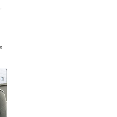
nt
e
kg