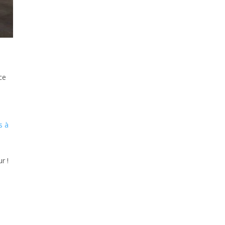
ce
s à
r !