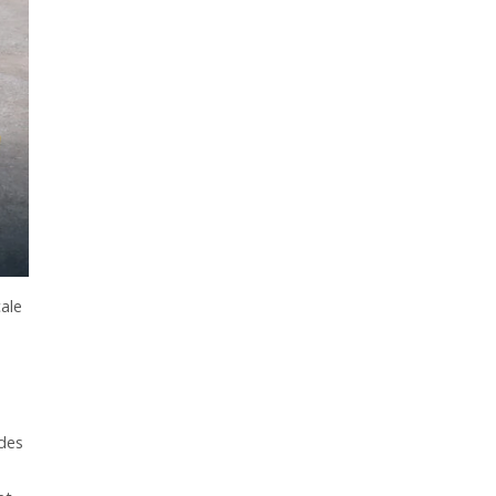
cale
 des