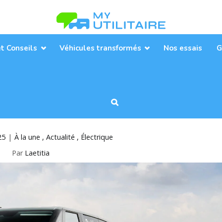
Toute l’actualité des véhicules util
MyUtilitaire
et Conseils
Véhicules transformés
Nos essais
G
25
À la une
Actualité
Électrique
Par
Laetitia