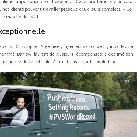
ouligné l’importance de cet exploit : « Ce record témoigne du caract
 nos clients peuvent travailler presque deux jours complets. » Ce
r le marché des VUL.
xceptionnelle
xperts : Christopher Nigemeier, ingénieur senior de Hyundai Motor
enommé. Barrow, lauréat de plusieurs récompenses, a exprimé son
autonomie de ce véhicule. Ce n’est pas un petit exploit ! »