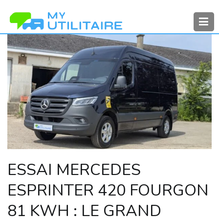
Aller
au
contenu
MyUtilitaire
Toute l’actualité des véhicules
utilitaires
ESSAI MERCEDES
ESPRINTER 420 FOURGON
81 KWH : LE GRAND