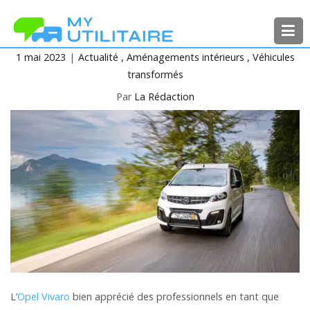
Aller
au
contenu
1 mai 2023
Actualité
Aménagements intérieurs
Véhicules
MyUtilitaire
Toute l’actualité des véhicules
transformés
utilitaires
Par
La Rédaction
L’
Opel Vivaro
bien apprécié des professionnels en tant que