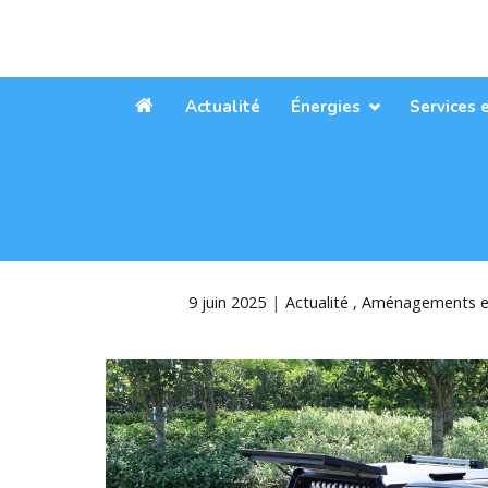
Aller
au
contenu
Actualité
Énergies
Services 
Accueil
9 juin 2025
Actualité
Aménagements ex