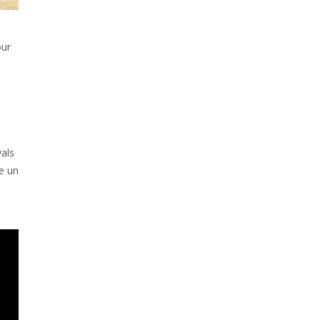
our
vals
e un