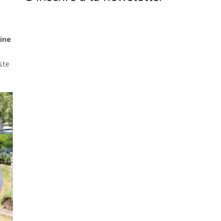
ine
ste