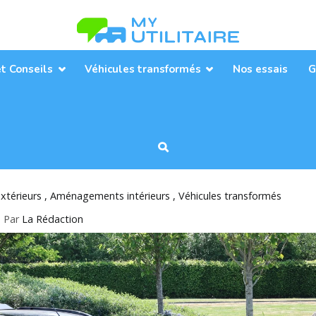
Toute l’actualité des véhicules util
MyUtilitaire
et Conseils
Véhicules transformés
Nos essais
G
térieurs
Aménagements intérieurs
Véhicules transformés
Par
La Rédaction