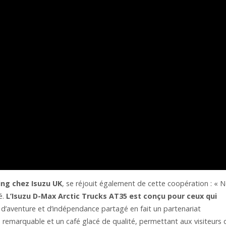
ng chez Isuzu UK
, se réjouit également de cette coopération : « 
é.
L’Isuzu D-Max Arctic Trucks AT35 est conçu pour ceux qui
t d’aventure et d’indépendance partagé en fait un partenariat
e remarquable et un café glacé de qualité, permettant aux visiteurs 