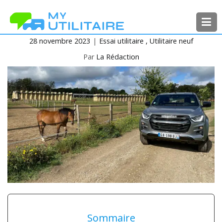
Aller
au
contenu
28 novembre 2023
Essai utilitaire
Utilitaire neuf
MyUtilitaire
Toute l’actualité des véhicules
utilitaires
Par
La Rédaction
Sommaire