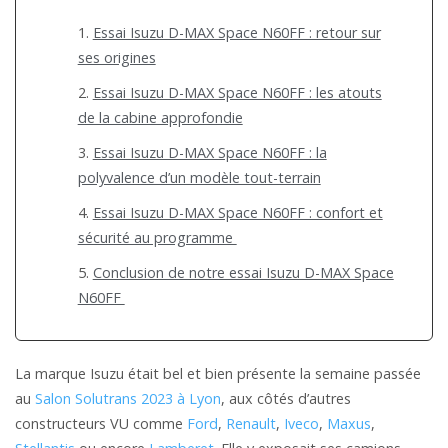
Essai Isuzu D-MAX Space N60FF : retour sur
ses origines
Essai Isuzu D-MAX Space N60FF : les atouts
de la cabine approfondie
Essai Isuzu D-MAX Space N60FF : la
polyvalence d’un modèle tout-terrain
Essai Isuzu D-MAX Space N60FF : confort et
sécurité au programme
Conclusion de notre essai Isuzu D-MAX Space
N60FF
La marque Isuzu était bel et bien présente la semaine passée
au
Salon Solutrans 2023 à Lyon
, aux côtés d’autres
constructeurs VU comme
Ford
,
Renault
,
Iveco
,
Maxus
,