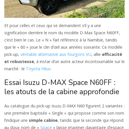
Et pour celles et ceux qui se demandent s’il y a une
signification derrière le nom du modèle D-Max Space N60FF,
c’est bien le cas. Le « N » fait référence à la Namibie, tandis
que le « 60 » joue le clin d’œil aux années soixante. Ce modèle
pick-up,
véritable alternative aux fourgons VU
, allie
efficacité
et robustesse
, à instar d’un autre acteur incontournable sur le
marché : le
Toyota Hilux
.
Essai Isuzu D-MAX Space N60FF :
les atouts de la cabine approfondie
Au catalogue du pick-up Isuzu D-MAX N60 figurent 2 variantes :
une première baptisée « Single » qui propose comme son nom
l’indique une
simple cabine
, tandis que la seconde qui répond
au doux nom de «
Space
» laisse imaginer davantage d’espace