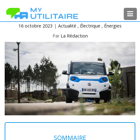
Aller
au
contenu
16 octobre 2023
Actualité
Électrique
Énergies
MyUtilitaire
Toute l’actualité des véhicules
utilitaires
Par
La Rédaction
SOMMAIRE