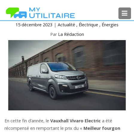
Aller
au
contenu
15 décembre 2023
Actualité
Électrique
Énergies
MyUtilitaire
Toute l’actualité des véhicules
utilitaires
Par
La Rédaction
En cette fin d’année, le
Vauxhall Vivaro Electric
a été
récompensé en remportant le prix du «
Meilleur fourgon