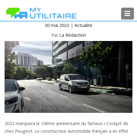
Aller
au
contenu
30 mai 2023
Actualité
MyUtilitaire
Toute l’actualité des véhicules
utilitaires
Par
La Rédaction
2023 marquera le 10ème anniversaire du fameux i-Cockpit de
chez Peugeot. Le constructeur automobile français a en effet