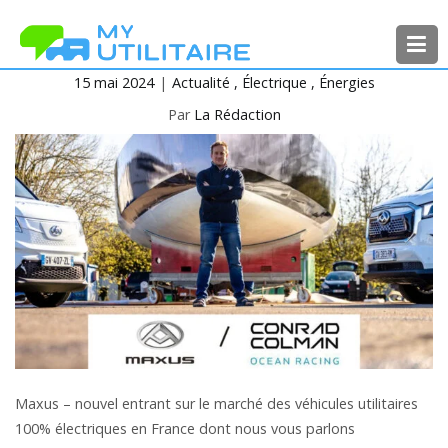
Aller
au
contenu
15 mai 2024
Actualité
Électrique
Énergies
MyUtilitaire
Toute l’actualité des véhicules
utilitaires
Par
La Rédaction
Maxus – nouvel entrant sur le marché des véhicules utilitaires
100% électriques en France dont nous vous parlons