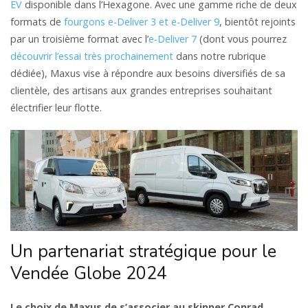
EV
disponible dans l’Hexagone. Avec une gamme riche de deux
formats de
fourgons e-Deliver 3 et e-Deliver 9
, bientôt rejoints
par un troisième format avec l’
e-Deliver 7
(dont vous pourrez
découvrir l’essai très prochainement
dans notre rubrique
dédiée), Maxus vise à répondre aux besoins diversifiés de sa
clientèle, des artisans aux grandes entreprises souhaitant
électrifier leur flotte.
Un partenariat stratégique pour le
Vendée Globe 2024
Le choix de Maxus de s’associer au skipper Conrad