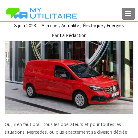
Aller
au
contenu
8 juin 2023
À la une
Actualité
Électrique
Énergies
MyUtilitaire
Toute l’actualité des véhicules
utilitaires
Par
La Rédaction
Oui, il en faut pour tous les opérateurs et pour toutes les
situations. Mercedes, ou plus exactement sa division dédiée