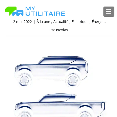
Aller
au
contenu
12 mai 2022
À la une
Actualité
Électrique
Énergies
MyUtilitaire
Toute l’actualité des véhicules
utilitaires
Par
nicolas