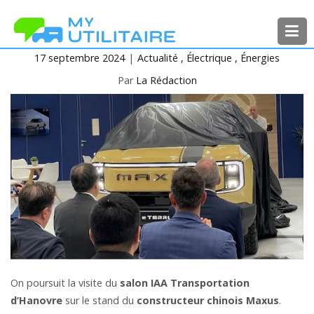
Aller
au
contenu
17 septembre 2024
Actualité
Électrique
Énergies
MyUtilitaire
Toute l’actualité des véhicules
utilitaires
Par
La Rédaction
On poursuit la visite du
salon IAA Transportation
d’Hanovre
sur le stand du
constructeur chinois Maxus
.