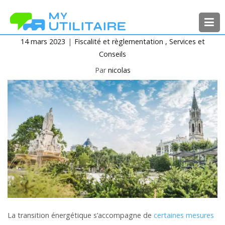
Aller
au
contenu
14 mars 2023
Fiscalité et règlementation
Services et
MyUtilitaire
Toute l’actualité des véhicules
Conseils
utilitaires
Par
nicolas
La transition énergétique s’accompagne de
certaines mesures