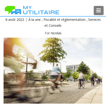
Aller
au
contenu
6 août 2022
À la une
Fiscalité et règlementation
Services
MyUtilitaire
Toute l’actualité des véhicules
et Conseils
utilitaires
Par
nicolas