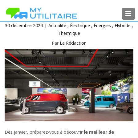
Aller
au
contenu
30 décembre 2024
Actualité
Électrique
Énergies
Hybride
MyUtilitaire
Toute l’actualité des véhicules
Thermique
utilitaires
Par
La Rédaction
Dès janvier, préparez-vous à découvrir
le meilleur de