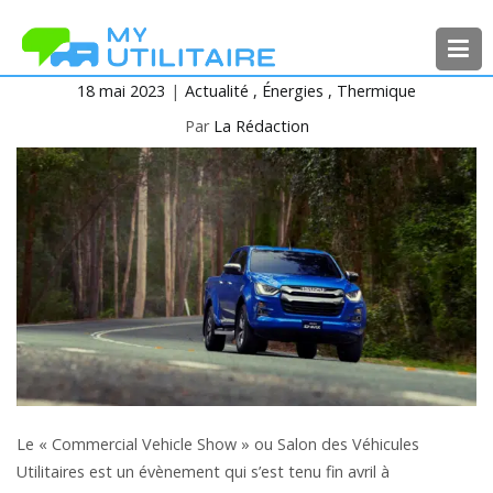
Aller
au
contenu
18 mai 2023
Actualité
Énergies
Thermique
MyUtilitaire
Toute l’actualité des véhicules
utilitaires
Par
La Rédaction
Le « Commercial Vehicle Show » ou Salon des Véhicules
Utilitaires est un évènement qui s’est tenu fin avril à