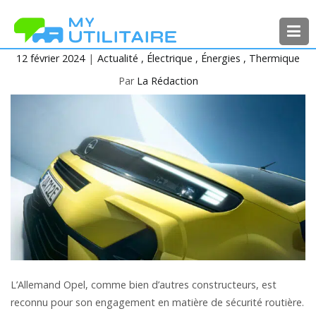
Aller
au
contenu
12 février 2024
Actualité
Électrique
Énergies
Thermique
MyUtilitaire
Toute l’actualité des véhicules
utilitaires
Par
La Rédaction
L’Allemand Opel, comme bien d’autres constructeurs, est
reconnu pour son engagement en matière de sécurité routière.