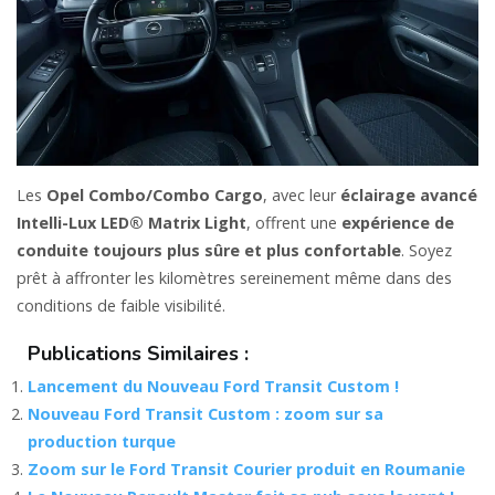
Les
Opel Combo/Combo Cargo
, avec leur
éclairage avancé
Intelli-Lux LED® Matrix Light
, offrent une
expérience de
conduite toujours plus sûre et plus confortable
. Soyez
prêt à affronter les kilomètres sereinement même dans des
conditions de faible visibilité.
Publications Similaires :
Lancement du Nouveau Ford Transit Custom !
Nouveau Ford Transit Custom : zoom sur sa
production turque
Zoom sur le Ford Transit Courier produit en Roumanie