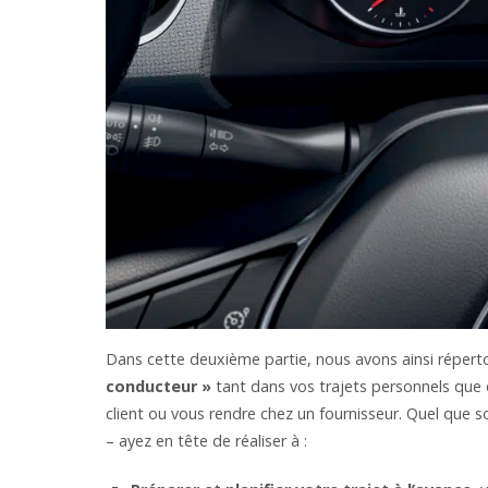
Dans cette deuxième partie, nous avons ainsi répert
conducteur »
tant dans vos trajets personnels que 
client ou vous rendre chez un fournisseur. Quel que s
– ayez en tête de réaliser à :