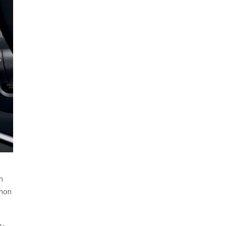
n
 non