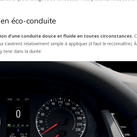
 en éco-conduite
ion d’une conduite douce et fluide en toutes circonstances.
C
i s’avèrent relativement simple à appliquer (il faut le reconnaître). À
’y tenir dans la durée.