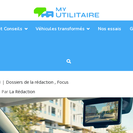
Toute l’actualité des véhicules util
MyUtilitaire
et Conseils
Véhicules transformés
Nos essais
G
3
Dossiers de la rédaction
Focus
Par
La Rédaction