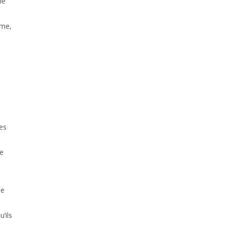
le
ême,
es
re
de
’ils