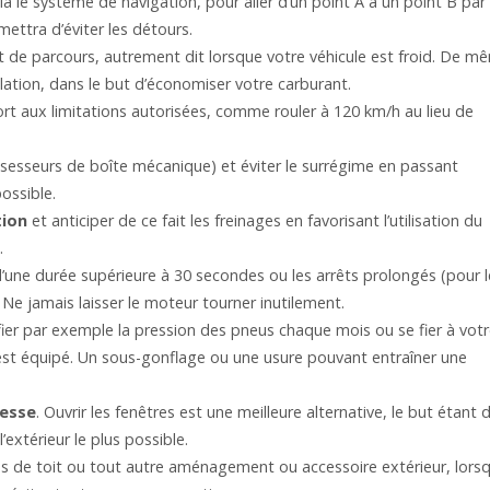
via le système de navigation, pour aller d’un point A à un point B par 
mettra d’éviter les détours.
 de parcours, autrement dit lorsque votre véhicule est froid. De m
ulation, dans le but d’économiser votre carburant.
rt aux limitations autorisées, comme rouler à 120 km/h au lieu de
sesseurs de boîte mécanique) et éviter le surrégime en passant
ossible.
tion
et anticiper de ce fait les freinages en favorisant l’utilisation du
.
’une durée supérieure à 30 secondes ou les arrêts prolongés (pour l
Ne jamais laisser le moteur tourner inutilement.
fier par exemple la pression des pneus chaque mois ou se fier à vot
 est équipé. Un sous-gonflage ou une usure pouvant entraîner une
tesse
. Ouvrir les fenêtres est une meilleure alternative, le but étant 
’extérieur le plus possible.
es de toit ou tout autre aménagement ou accessoire extérieur, lorsqu