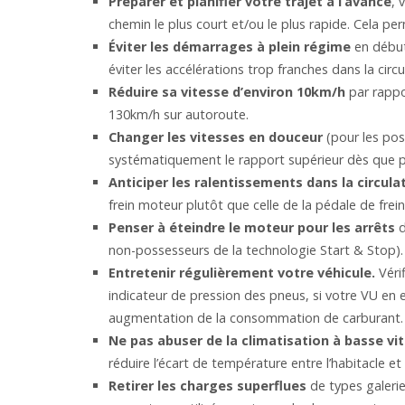
Préparer et planifier votre trajet à l’avance
, 
chemin le plus court et/ou le plus rapide. Cela per
Éviter les démarrages à plein régime
en début
éviter les accélérations trop franches dans la circ
Réduire sa vitesse d’environ 10km/h
par rappo
130km/h sur autoroute.
Changer les vitesses en douceur
(pour les pos
systématiquement le rapport supérieur dès que p
Anticiper les ralentissements dans la circula
frein moteur plutôt que celle de la pédale de frein
Penser à éteindre le moteur pour les arrêts
d
non-possesseurs de la technologie Start & Stop). 
Entretenir régulièrement votre véhicule.
Véri
indicateur de pression des pneus, si votre VU en
augmentation de la consommation de carburant.
Ne pas abuser de la climatisation à basse vi
réduire l’écart de température entre l’habitacle et l
Retirer les charges superflues
de types galeri