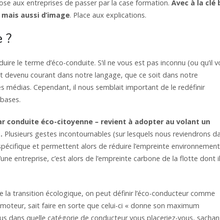
ose aux entreprises de passer par la case formation.
Avec à la clé
mais aussi d’image
. Place aux explications.
 ?
ire le terme d’éco-conduite. S’il ne vous est pas inconnu (ou qu’il 
est devenu courant dans notre langage, que ce soit dans notre
 médias. Cependant, il nous semblait important de le redéfinir
 bases.
r conduite éco-citoyenne – revient à adopter au volant un
.
Plusieurs gestes incontournables (sur lesquels nous reviendrons d
pécifique et permettent alors de réduire l’empreinte environnement
ne entreprise, c’est alors de l’empreinte carbone de la flotte dont i
de la transition écologique, on peut définir l’éco-conducteur comme
on moteur, sait faire en sorte que celui-ci « donne son maximum
us dans quelle catégorie de conducteur vous placeriez-vous, sachan