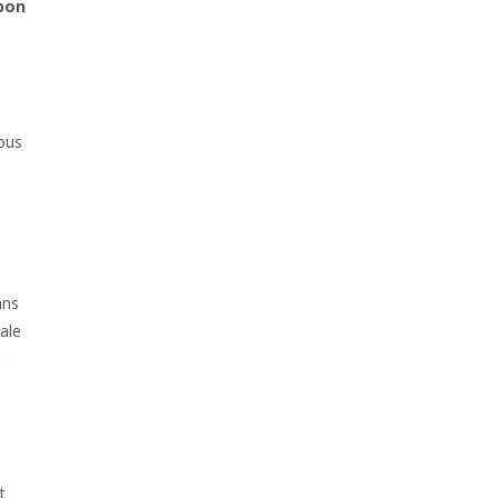
 bon
vous
ans
ale
l
t