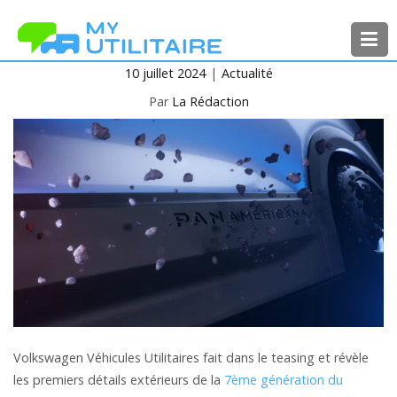
Aller
au
contenu
10 juillet 2024
Actualité
MyUtilitaire
Toute l’actualité des véhicules
utilitaires
Par
La Rédaction
Volkswagen Véhicules Utilitaires fait dans le teasing et révèle
les premiers détails extérieurs de la
7ème génération du