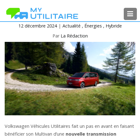
Aller
au
contenu
12 décembre 2024
Actualité
Énergies
Hybride
MyUtilitaire
Toute l’actualité des véhicules
utilitaires
Par
La Rédaction
Volkswagen Véhicules Utilitaires fait un pas en avant en faisant
bénéficier son Multivan d’une
nouvelle transmission