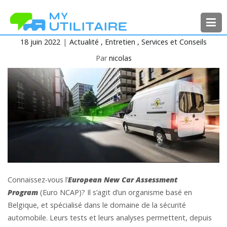
Aller
au
contenu
18 juin 2022
Actualité
Entretien
Services et Conseils
MyUtilitaire
Toute l’actualité des véhicules
utilitaires
Par
nicolas
Connaissez-vous l’
European New Car Assessment
Program
(Euro NCAP)? Il s’agit d’un organisme basé en
Belgique, et spécialisé dans le domaine de la sécurité
automobile. Leurs tests et leurs analyses permettent, depuis