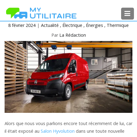
Aller
au
contenu
8 février 2024
Actualité
Électrique
Énergies
Thermique
MyUtilitaire
Toute l’actualité des véhicules
utilitaires
Par
La Rédaction
Alors que nous vous parlions encore tout récemment de lui, car
il était exposé au
Salon Hyvolution
dans une toute nouvelle