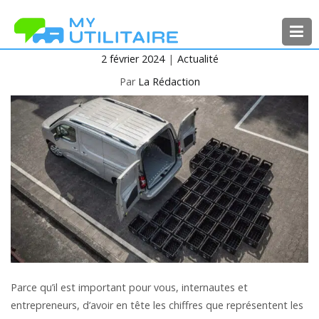
Aller
au
contenu
2 février 2024
Actualité
MyUtilitaire
Toute l’actualité des véhicules
utilitaires
Par
La Rédaction
Parce qu’il est important pour vous, internautes et
entrepreneurs, d’avoir en tête les chiffres que représentent les