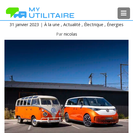
Aller
au
contenu
31 janvier 2023
À la une
Actualité
Électrique
Énergies
MyUtilitaire
Toute l’actualité des véhicules
utilitaires
Par
nicolas