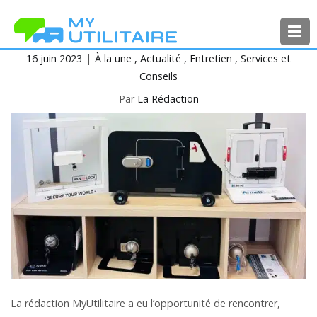
Aller
au
contenu
16 juin 2023
À la une
Actualité
Entretien
Services et
MyUtilitaire
Toute l’actualité des véhicules
Conseils
utilitaires
Par
La Rédaction
La rédaction MyUtilitaire a eu l’opportunité de rencontrer,