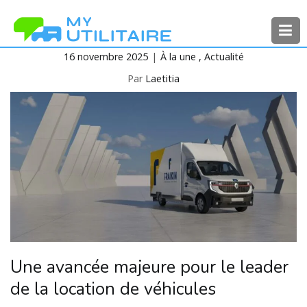
Aller
au
contenu
16 novembre 2025
À la une
Actualité
MyUtilitaire
Toute l’actualité des véhicules
utilitaires
Par
Laetitia
Une avancée majeure pour le leader
de la location de véhicules