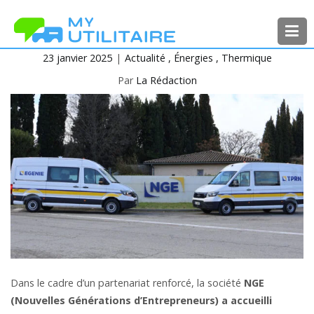
Aller
au
contenu
23 janvier 2025
Actualité
Énergies
Thermique
MyUtilitaire
Toute l’actualité des véhicules
utilitaires
Par
La Rédaction
Dans le cadre d’un partenariat renforcé, la société
NGE
(Nouvelles Générations d’Entrepreneurs) a accueilli