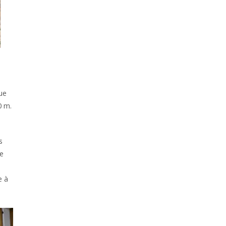
ue
0 m.
s
ne
e à