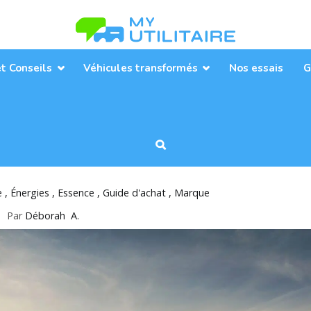
Toute l’actualité des véhicules util
MyUtilitaire
et Conseils
Véhicules transformés
Nos essais
G
e
Énergies
Essence
Guide d'achat
Marque
Par
Déborah A.