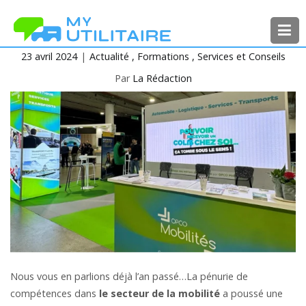
Aller
au
contenu
23 avril 2024
Actualité
Formations
Services et Conseils
MyUtilitaire
Toute l’actualité des véhicules
utilitaires
Par
La Rédaction
Nous vous en parlions déjà l’an passé…La pénurie de
compétences dans
le secteur de la mobilité
a poussé une