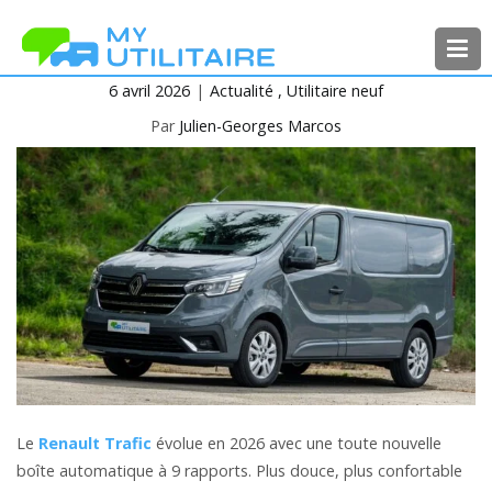
Aller
au
contenu
6 avril 2026
Actualité
Utilitaire neuf
MyUtilitaire
Toute l’actualité des véhicules
utilitaires
Par
Julien-Georges Marcos
Le
Renault Trafic
évolue en 2026 avec une toute nouvelle
boîte automatique à 9 rapports. Plus douce, plus confortable