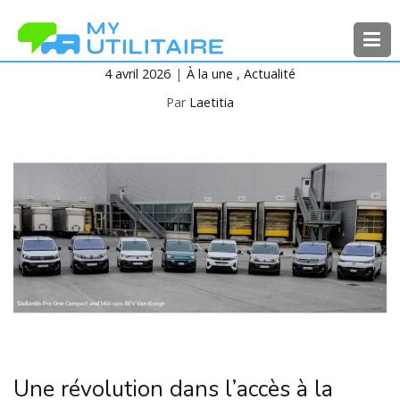
Aller
au
contenu
4 avril 2026
À la une
Actualité
MyUtilitaire
Toute l’actualité des véhicules
utilitaires
Par
Laetitia
Une révolution dans l’accès à la