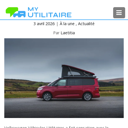
Aller
au
contenu
3 avril 2026
À la une
Actualité
MyUtilitaire
Toute l’actualité des véhicules
utilitaires
Par
Laetitia
Volkswagen Véhicules Utilitaires a fait sensation avec le