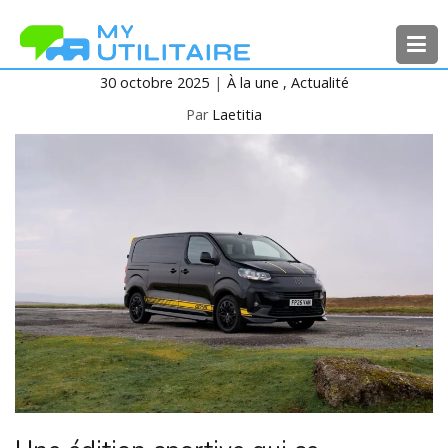
Aller
au
contenu
30 octobre 2025
À la une
Actualité
MyUtilitaire
Toute l’actualité des véhicules
utilitaires
Par
Laetitia