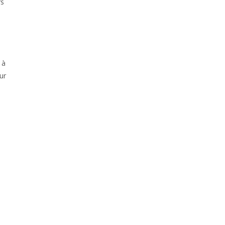
rs
 à
ur
e