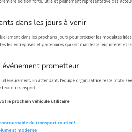
première édition forte, utile et pleinement représentative des acteu
nts dans les jours à venir
uellement dans les prochains jours pour préciser les modalités liées
es les entreprises et partenaires qui ont manifesté leur intérêt et le
un événement prometteur
térieurement. En attendant, l’équipe organisatrice reste mobilisé
cteur du transport.
otre prochain véhicule utilitaire
ontournable du transport routier !
ésolument moderne