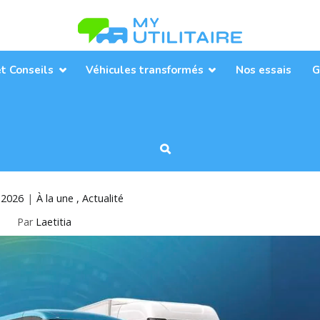
Toute l’actualité des véhicules util
MyUtilitaire
et Conseils
Véhicules transformés
Nos essais
G
l 2026
À la une
Actualité
Par
Laetitia