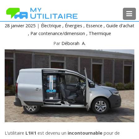
Aller
au
contenu
28 janvier 2025
Électrique
Énergies
Essence
Guide d'achat
MyUtilitaire
Toute l’actualité des véhicules
Par contenance/dimension
Thermique
utilitaires
Par
Déborah A.
L’utilitaire
L1H1
est devenu un
incontournable
pour de