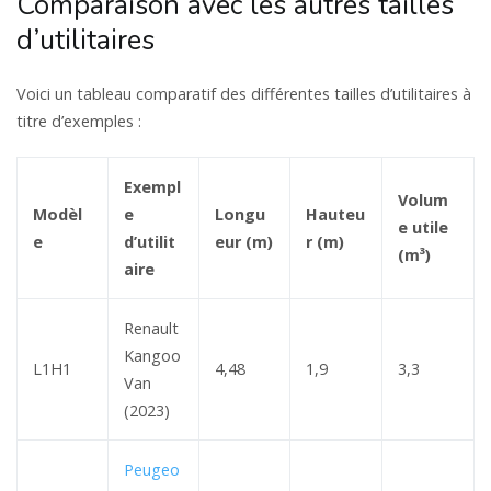
Comparaison avec les autres tailles
d’utilitaires
Voici un tableau comparatif des différentes tailles d’utilitaires à
titre d’exemples :
Exempl
Volum
Modèl
e
Longu
Hauteu
e utile
e
d’utilit
eur (m)
r (m)
(m³)
aire
Renault
Kangoo
L1H1
4,48
1,9
3,3
Van
(2023)
Peugeo