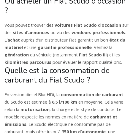
Où acheter un Fiat Scudo d’occasion
?
Vous pouvez trouver des
voitures Fiat Scudo d’occasion
sur
des
sites d’annonces
ou via des
vendeurs professionnels
.
L’
achat
auprès d’un distributeur Fiat garantit un bon
état du
matériel
et une
garantie professionnelle
. Vérifiez la
génération
du véhicule (notamment
Fiat Scudo III
) et les
kilomètres parcourus
pour évaluer le rapport qualité-prix.
Quelle est la consommation de
carburant du Fiat Scudo ?
En version diesel BlueHDi, la
consommation de carburant
du Scudo est estimée à
6,5 l/100 km
en moyenne. Cela varie
selon la
motorisation
, la charge et le style de conduite. Le
modèle respecte les normes en matière de
carburant et
émissions
. Le Scudo électrique ne consomme pas de
carburant, mais offre jusqu’à
350 km d’autonomie
, une