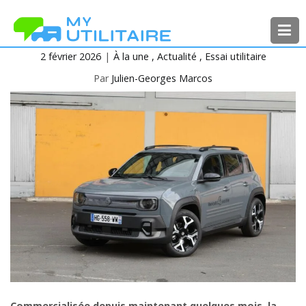
Aller
au
contenu
2 février 2026
À la une
Actualité
Essai utilitaire
MyUtilitaire
Toute l’actualité des véhicules
utilitaires
Par
Julien-Georges Marcos
Commercialisée depuis maintenant quelques mois, la