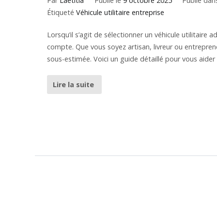
Par
Laetitia
Publié le
9 octobre 2025
Publié da
Étiqueté
Véhicule utilitaire entreprise
Lorsqu’il s’agit de sélectionner un véhicule utilitaire 
compte. Que vous soyez artisan, livreur ou entreprene
sous-estimée. Voici un guide détaillé pour vous aider à
Lire la suite