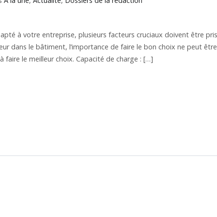
ns
À la une
,
Actualité
,
Dossiers de la rédaction
adapté à votre entreprise, plusieurs facteurs cruciaux doivent être pri
ur dans le bâtiment, l’importance de faire le bon choix ne peut être
 faire le meilleur choix. Capacité de charge : […]